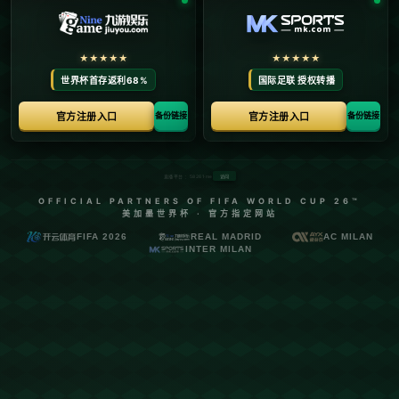
### **现状分析：体育设施不足，制约学生全面发展**
纵观许多中小学校园，你会发现许多体育器材陈旧，种类有限。一些偏
远地区学校的操场即便面积足够大，也缺少基本的运动设施，如篮球
架、跑道或足球场。此外，部分学校虽然具备较先进的体育场地，但由
于资金限制，设施维护不到位，影响学生的使用体验。
据一项数据显示，约三分之一的中小学生反馈日常参加体育活动的机会
有限，尤其是一些室内活动需求（如羽毛球、乒乓球）无法得到满足。
这些问题直接或间接地影响优质体育教育的实施，对学生综合素质的全
面发展构成挑战。