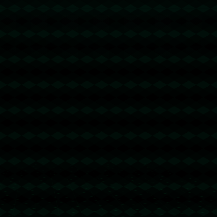
学生们的体育活动总是被限制在简单的体能训练上。后来，学校通过**
分步骤推进体育设施改造**：第一阶段新建篮球场和地下储物室，解决
器材不足；第二阶段铺设塑胶跑道，保障安全；最后通过政府支持引入
共享健身器材。这些更新显著提升了活动场地和器材的丰富度，学生的
运动参与率也因此翻了一番。
据教师反馈，不仅大部分学生表达对体育课更浓厚的兴趣，**家长也普
遍认为孩子的身体素质和学习专注力得到了明显改善**。
### **实施体育设施建设需多方合力**
优质的体育设施建设需要政府、学校和家长三方共同努力。通过拨款加
大资金投入、融合创新规划建设思路，以及引导学生更积极地参与各种
体育活动，让“全面提升学生体育活动可及性”不再止于口号，而真正成
为可持续的发展目标。