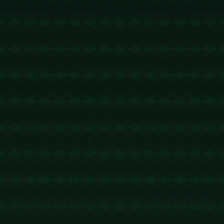
英超官方：厄德高當選阿森納1-0水晶宮全場最佳球員.
孫銘徽來個23加9 胡明軒貢獻18
成功案例
CASE
01
02
03
04
05
06
07
08
/8
/8
/8
/8
/8
/8
/8
/8