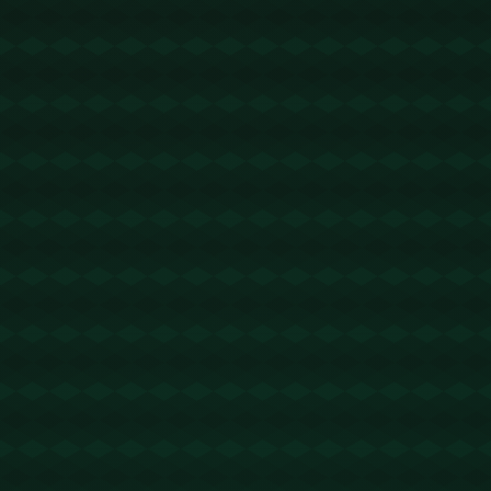
新闻资讯
NEWS
2026-02-09