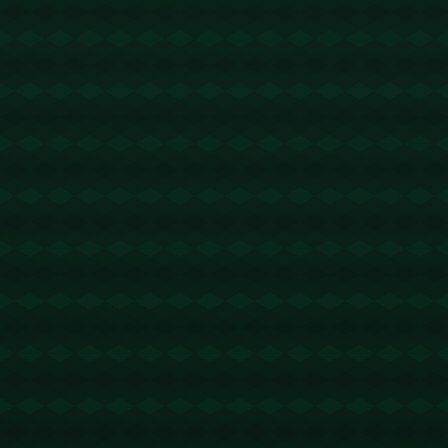
CBA：山东高速男篮双杀江苏肯帝亚 延续济南主场10连胜.
More+
CBA常规赛山西队广厦队表现佳，但决赛相遇难料，充满不确定性.
More+
名记：你们为什么不希望林诗栋赢呢，是因为他抢去世一排名吗？.
More+
英超官方：厄德高當選阿森納1-0水晶宮全場最佳球員.
More+
查看更多 +