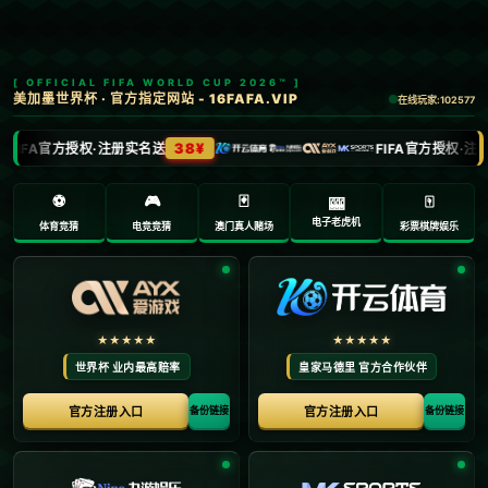
首页
>
新闻中心
新闻中心
裏卡多：我們在進攻端仍需加強，達尼洛
首秀表現出色.
发布时间：2026-02-09
**裏卡多：我們在進攻端仍需加強，達尼洛首秀表現出色**
在競技激烈的足球世界中，進攻能力往往決定著一支球隊在比賽中的表
現和最終成績。*進攻與防守之間的平衡*是每一位教練必須探討的課
題，而在這其中，如何在進攻端提升效率，一直是球隊提高競爭力的關
鍵所在。