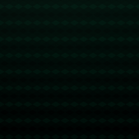
提高進攻效率，將是裏卡多和他的團隊必須面對的挑戰。而如達尼洛這
樣的新秀，或許正是帶動球隊改變的催化劑，也是未來攻堅戰中的重要
利器。
通過對這一局勢的全面分析，我們可以看到，球隊的進攻端不僅需要戰
術上的增強，也需通過不斷地賽場磨煉和學習，提升整體的協作能力。
在裏卡多和他的教練組的領導下，相信這支球隊將在未來的比賽中展現
出更強大的實力。