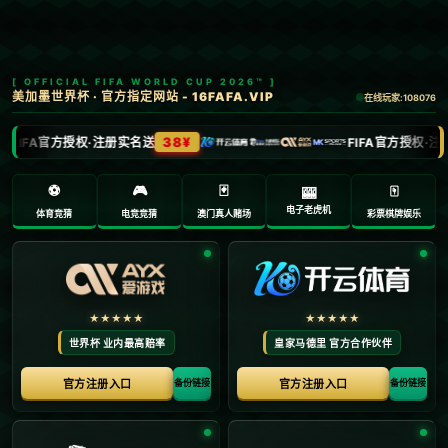
首页
>
新闻中心
新闻中心
穆里尼奥颜面何存？德罗西执教罗马16
场，不败率高达87.5%.
发布时间：2026-02-09
**穆里尼奥颜面何存？德罗西执教罗马16场，不败率高达87.5%**
随着罗马足球俱乐部在意甲赛场上的成绩起伏，球队传奇人物之一***达
尼埃莱·德罗西***突然成为意大利足坛的焦点。他在接过教鞭仅仅16场
后，不败率竟高达惊人的87.5%，这一表现不仅使罗马球迷兴奋不已，
更让世界名帅穆里尼奥感受到一种无形压力。人们不禁要问，年轻的德
罗西是如何在短时间内完成这样令人难以置信的执教佳绩的？
### **从球员到教练，德罗西为何如此受认可？**