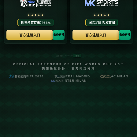
作为罗马的传奇中场，德罗西效力球队18年之久，是球队的绝对旗帜人
物。他对俱乐部文化的深刻理解，使他在接过球队教鞭后迅速赢得了更
衣室的信任。与穆里尼奥这样的职业教练不同，德罗西的优势在于他不
仅是一名优秀的战术设计者，更是一位了解罗马“灵魂”的人物。他将这
种深厚的情感融入到战术布置和球员沟通中，让球队焕发出全新的生命
力。
**“亲和力”和“激情”，是德罗西执教的重要武器**。相比一些战术保守、
严格要求的教练风格，德罗西在球场上展现出更为灵活和激情的一面。
16场比赛以来，德罗西大胆启用年轻球员，并通过***攻守兼备***的灵活
战术，极大程度激活了球队的潜力。这种“球员教练”的身份无疑给球迷