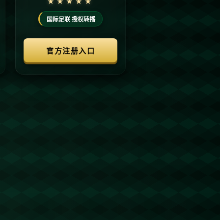
分奠定胜局，布克单节 7 中 4 仍无
阳.
9
回天，雄鹿胜太阳**
基雄鹿时，这不仅仅是一场比赛，更是一次碰撞。两队核心
布克。他们的表现成为这场焦点之战的决定性因素，最终雄鹿凭