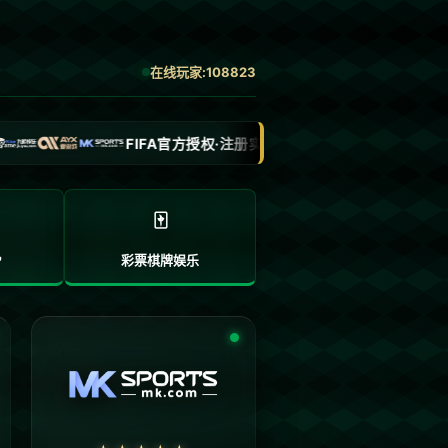
NEWS
中心
新闻中心
联系方式