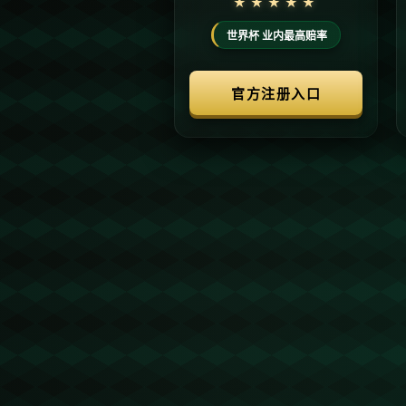
首页
>
新闻中心
新闻
新闻中心
NEWS
NB
公司新闻
常见问题
**NB
**前言：
新闻资讯
在NB
NEWS
球员分
借扬尼
辛勤付出永遠有回報！恩波利遭7-1潰敗後，羅馬球員社媒發文！.
---
**扬尼
CBA：山东高速男篮双杀江苏肯帝亚 延续济南主场10连胜.