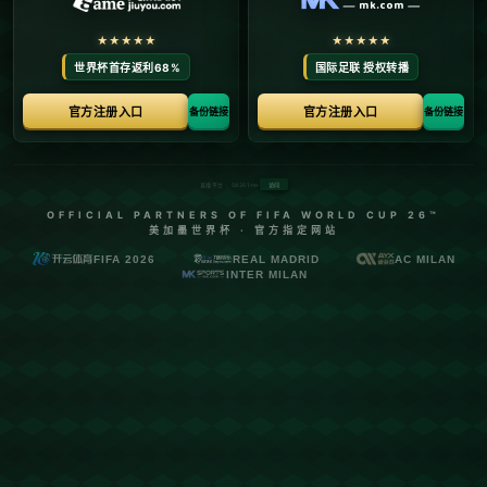
上周的NBA比赛中，**凯文·杜兰特**凭借他标志性的得分能力和全面的
场上表现，再次证明了他是一位顶级球星。无论是精准的投篮还是无与
伦比的篮球智商，他都在关键时刻发挥了重要作用。杜兰特的稳定输出
不仅激励了球队，还带动了队友们的整体表现，让他们在竞争激烈的比
赛中占据优势。
与此同时，**朱利叶斯·兰德尔**在比赛中也有出色的表现。他以强悍的
内线进攻和稳健的防守帮助球队取得关键胜利。兰德尔作为球队核心之
一，不仅在场上提供火力支持，还通过他的领导力激励团队士气。他的
抢篮板和关键时刻的决策成为球队获胜的重要因素之一。兰德尔的比赛
表现再次证明了他的成长和进步。