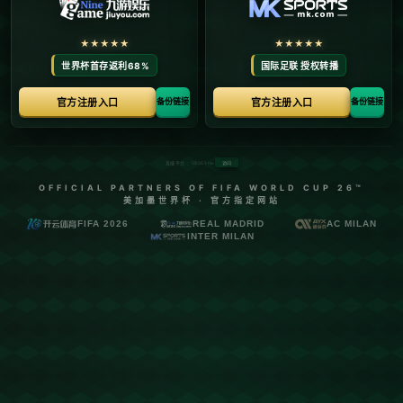
在足球世界里，每一次抽签都可能决定球队的命运。对于AC米兰的**沙
拉维**来说，抽中拉齐奥或毕尔巴鄂竞技（毕巴）无疑是一项艰巨的挑
战。然而，这也是证明自身实力的大好机会。在这一关键时刻，沙拉维
的表现不仅会影响球队的未来，也将直接关系到他个人的职业发展，尤
其是在他即将触发自动续约条款这一背景下。