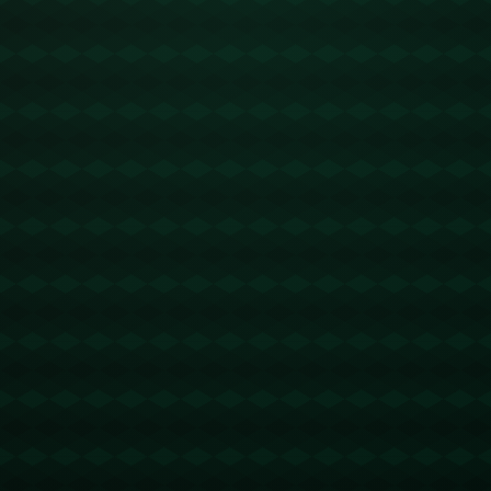
**严峻的抽签**
在欧战赛场上，拉齐奥和毕尔巴鄂竞技都是传统劲旅，以其顽强的风格
和坚定的防守而闻名。拉齐奥以其精准的战术和团结的球队精神，多次
在意甲联赛中展现强大的竞争力。而毕尔巴鄂竞技则以其强硬的身体对
抗和快速反击闻名，一直是西班牙足球中的硬骨头。面对这样的对手，
沙拉维和AC米兰必须全力以赴，才能在这场艰苦的较量中占得先机。
**沙拉维的自动续约条款**
对于沙拉维而言，比赛的结果不仅关乎球队的命运，也与他的未来息息
相关。*据报道，沙拉维即将触发他与AC米兰的自动续约条款*。这意味
着在接下来的比赛中，他需要通过突出的表现来证明自身价值，以确保
续约的顺利进行。自动续约条款的触发，对他来说既是压力也是动力。
**挑战与个人表现**
历史上，不乏球员在关键比赛中通过出色发挥获得续约或转会的成功案
例。例如，克里斯蒂亚诺·罗纳尔多在曼联时期，通过在欧冠中的杰出表