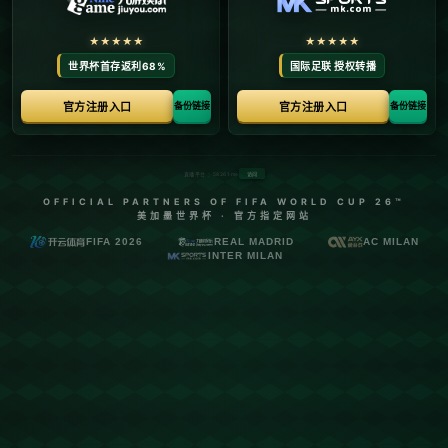
今年的常规赛，山西队以其坚韧顽强的比赛风格赢得了无数掌声。他们
的**防守策略**尤为引人注目，与其他队伍相比，山西队能有效压制对
手的得分。这不仅表现在比赛胜率上，更体现在球队的士气与信心上。
同时，山西队在多个关键比赛中的***逆袭*，也令对手对其刮目相看。
例如，在与传统劲旅辽宁队的对决中，山西队出人意料地打出一场**惊
人的逆转胜**，毫无疑问让他们的季后赛前景更加明亮。
**广厦队的异军突起**