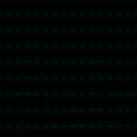
总结来说，山西队与广厦队的常规赛表现无疑是令人振奋的，两队的**
关键表现**与**核心战术**使人们看到了夺冠的希望。但当他们迈入季后
赛尤其是当真正面临决赛挑战时，他们的表现如何依旧是个悬念。这场
象征着较量最高荣誉的比赛，不仅考验着球员的竞技水平，也磨练着球
队整体的心理韧性。因此，期待两队能打破不确定性的桎梏，为我们奉
献出一场场精彩的比赛。
上一篇：CBA：山东高速男篮双杀江苏肯帝亚 延续济南主场10连胜.
下一篇： 名记：你们为什么不希望林诗栋赢呢，是因为他抢去世一排名吗？.
Copyright 2024
星空入口-星空官网手机版
All Rights by
星空网站入口官网手机版