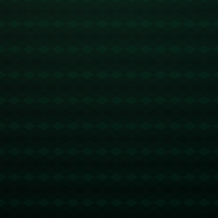
通过这次比赛，张超的名字迅速被业界所熟知。不仅如此，这样的比赛
也为其他年轻运动员提供了一个鲜活的范例：**世界冠军也不是不可战
胜的，他们不过是有着丰富经验与技术的球员，只要策略得当、心理过
硬，逆转的可能性亦然存在。**
**案例分析**：在此前类似的比赛中，像张超这样的“黑马”选手层出不
穷。他们在面对强手时，往往能灵活调整比赛策略，打出令人惊叹的佳
绩。这种现象背后是各方面因素的共同作用：技术的精进、心理素质的
提升以及战术的创新。而在职业生涯中，成功的秘诀正是这三者的平
衡。