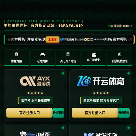
首页
>
新闻中心
新闻中心
全运会乒乓球资格赛惊现逆转，世界冠军
一轮游失利.
发布时间：2026-02-09
**全运会乒乓球资格赛惊现逆转，世界冠军一轮游失利：一场不可思议
的体育盛宴**
在乒乓球这项被誉为“国球”的运动中，各类赛事的竞争总是激烈无比。
然而，近期的全运会乒乓球资格赛却因**世界冠军一轮游失利**而成为
众人关注的焦点。竞赛场上变幻莫测的局势，再次证明即便是世界顶级
选手，亦未必能稳操胜券。这场不可思议的逆转战，为乒乓球运动注入
了新的活力和话题。