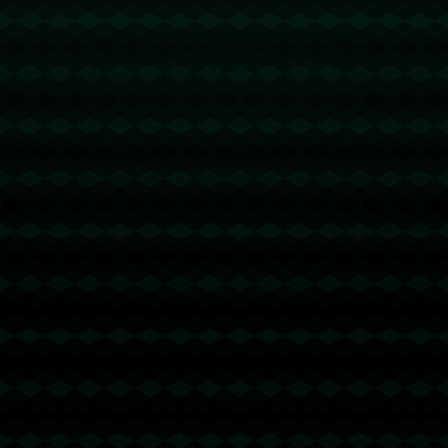
每一次逆转都不可预料，但正是这种不可预见性，才赋予了体育赛事独
特的魅力。**乒乓球比赛**不仅仅是球技的较量，更是意志力和战略的
一场较真。资格赛上的逆转事件再次提醒人们，无论是经验老道的世界
冠军，还是初出茅庐的后起之秀，每个人都有可能成为赢家。
通过这次令人难以忘怀的比赛，全运会乒乓球资格赛不仅为体育界贡献
了一次精彩的对抗，更是为乒乓球运动注入了新的活力。这样的赛事，
不仅是选手的磨练场，也是观众心灵受到激励的时刻。正如那句话所
说：勇者无惧，强者无敌。