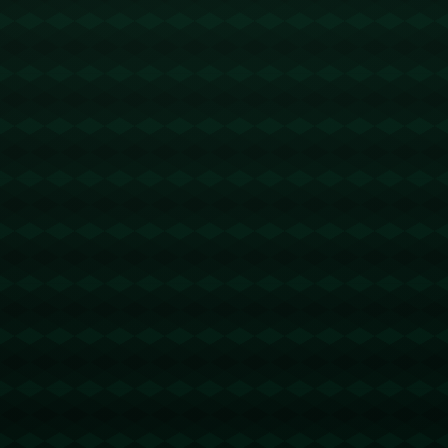
阿根廷巨星**里奥·梅西（Lionel Messi）**同样表现非凡，总计打入**7
球**，紧随姆巴佩之后。梅西在本届世界杯上不仅带领阿根廷时隔36年
再度捧起大力神杯，更用稳健的表现证明了35岁依旧是**黄金岁月**。
他的点球冷静沉稳，他的关键时刻不失准星，这些都让他在射手榜上占
据一席之地。
除此之外，世界杯射手榜上也有其他球员的名字值得被铭记。比如，葡
萄牙天王**克里斯蒂亚诺·罗纳尔多（Cristiano Ronaldo）**虽然只打入
了1球，但他成为历史上首位连续五届世界杯进球的球员，**刷新了历史
纪录**。又如，阿根廷队的**朱利安·阿尔瓦雷斯（Julián Álvarez）**凭
借**4粒进球**成为阿根廷队的重要得分点，进一步证明了自己在世界杯
舞台上的潜力。
### 战术与趋势：射手榜的背后逻辑
从射手榜中不难看出，世界杯走势很大程度上受到战术打法的影响。在
2022年世界杯中，我们看到了更多从**快速反击**中制造得分机会的场
景。许多球队重视中场控制和边路突破，这不仅让速度型球员受益，也
为核心前锋创造了更多禁区内的绝佳机会。
例如，姆巴佩出众的表现就充分借助了法国队“快速反击结合传控”的战
术特点。他凭借速度和无解的爆发力，总能出其不意地撕裂对方防线。