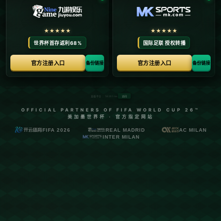
### 世界杯射手榜：不仅仅是进球数字的较量