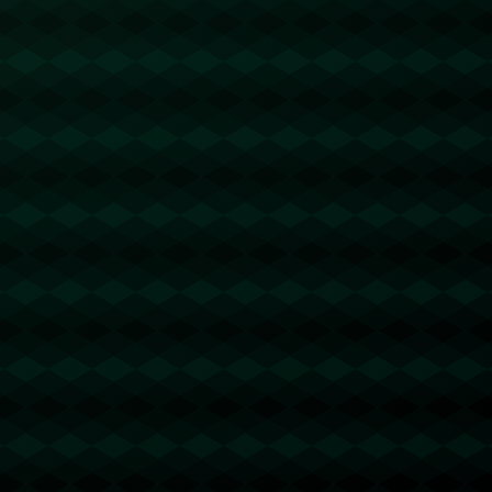
员们同样发挥出色，他们不但消耗了马刺主力球员的体力，
上节奏，呈现出一种集体进攻的大好局面。