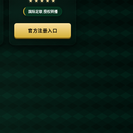
分大胜马刺，坚守西部第六.
9
圣安东尼奥马刺的比赛中，以全队总得分148分的壮举引起了广
位置。下面我们将深入分析这场比赛，解读勇士如何通过团
拉开比分差距。**斯蒂芬·库里**作为球队核心，延续了
距离限制。库里的出色发挥不仅点燃了球队士气，也对马刺的