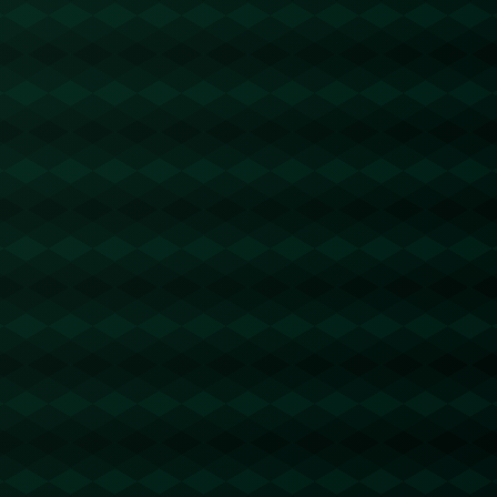
体实力。这其中，克雷·汤普森以25分的成绩，成功延续着稳
拉蒙德·格林**携手贡献了35分，他们的防守和篮板同样功不