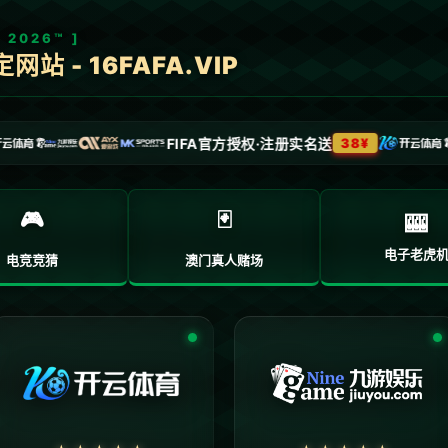
首页
关于我们
产品