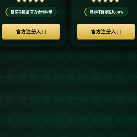
中心
勇士联手狂轰148分！六将合砍106
发布时间：2026-02-0
联手狂轰148分！** 这是本赛季NBA的一场精彩比赛，金州勇士队在与
。这一高分不仅展示了勇士的进攻实力，还巩固了他们在西部联盟第六的
和各自发挥，击败马刺。
赛，勇士便展现出了强大的进攻火力，以快速的攻防转换和精准的三分球迅速
的优异表现，全场砍下32分。他的**三分球**精准无比，仿佛没有任何
成极大的压迫。