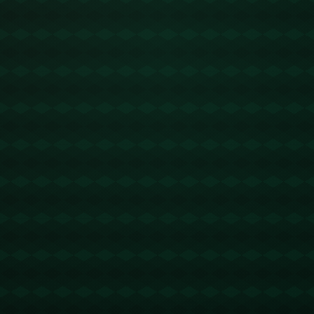
**李月汝加盟的意义**
**李月汝的到来对西雅图风暴的影响无疑是深远的**。作为一名擅长防
守和篮板的中锋，她将在内线为球队提供强有力的支撑。在她职业生涯
的前两个赛季，李月汝已经展现出过人的天赋和迅速适应WNBA比赛节
奏的能力。对于西雅图风暴而言，李月汝的加入将有效填补他们在内线
的空缺，并且有助于解放其他得分手，从而丰富球队的进攻手段。
**案例分析：其他联赛中的类似交易**
在NBA和其他职业联赛中，类似的三方交易也屡见不鲜。例如，2021年
的NBA赛季中，著名球员詹姆斯·哈登被交易至布鲁克林篮网，这一多方
交易涉及四支球队，重塑了篮网的阵容。**哈登的加入同样给球队带来
了新的竞争力**。由此可见，像李月汝这样的交易不仅仅是球队内部阵
容的调整，更是战略布局的重要步骤。
**李月汝面对的新挑战**