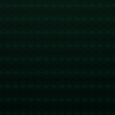
加盟西雅图风暴后，李月汝将面临全新的挑战。**如何融入新的球队文
化，迅速与新队友建立默契，将是她接下来的重要任务**。此外，对于
风暴的教练组，如何最大化发挥李月汝的优势，以及如何在战术中合理
使用她的篮板和防守能力都是需要深入思考的问题。