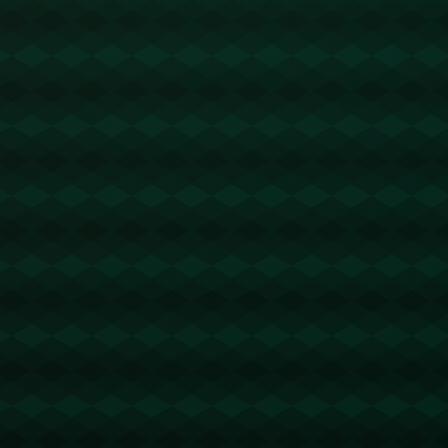
的是**拜仁慕尼黑**的波兰前锋罗伯特·莱万多夫斯基。虽然未能获得冠军
1个联赛进球，刷新了德甲尘封近半世纪的历史记录。**这种持续的进球能
节中的优胜秘诀_**