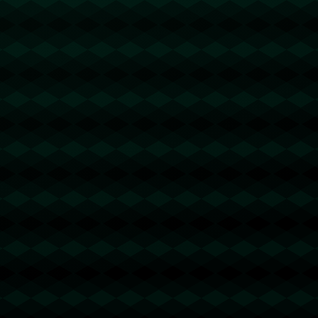
姆巴佩和多特蒙德的埃尔林·哈兰德，以其**年轻的激情、
越的目标。展望未来，新时代的金球奖竞争必将更加精彩。