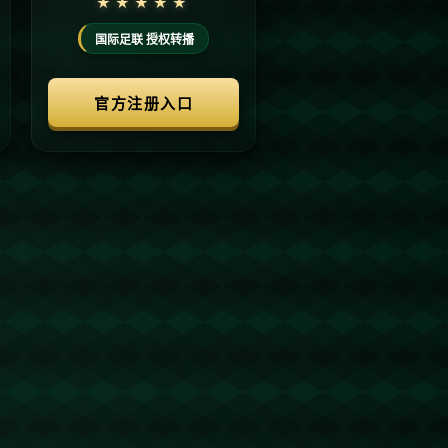
排名揭曉.
9
此，谁将摘得象征着个人荣誉巅峰的金球奖，一如既往地成为
位候选人背后的故事**，分析他们为何能在激烈的竞争中脱
名字。每位入围者都在过去的一年中奉献了一场又一场精彩绝