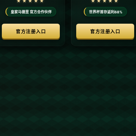
中心
2021年金球獎最終
发布时间：2026-02-0
21年金球奖最終排名揭曉：足壇璀璨之夜**
1年金球奖的颁奖礼无疑是足坛的年度盛事。这一夜，所有的目光都聚焦于
迷和媒体热议的焦点。本文将深入探讨本年度金球奖的最终排名，**揭示每
。
竞争中的璀璨明星**
1年金球奖的最终排名揭晓，在这份榜单中，我们看到了诸多世界级球星的
赛，以个人能力和团队表现征服了无数观众的心。