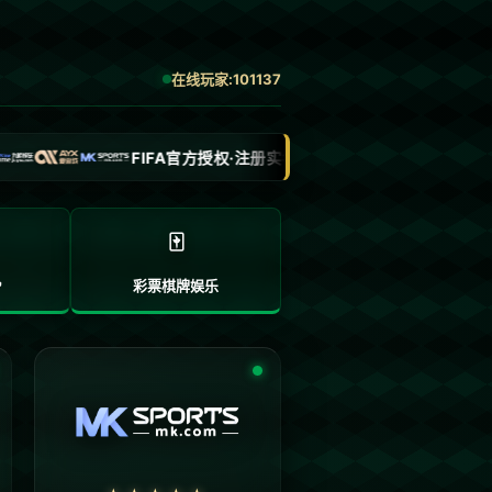
NEWS
中心
新闻中心
联系方式