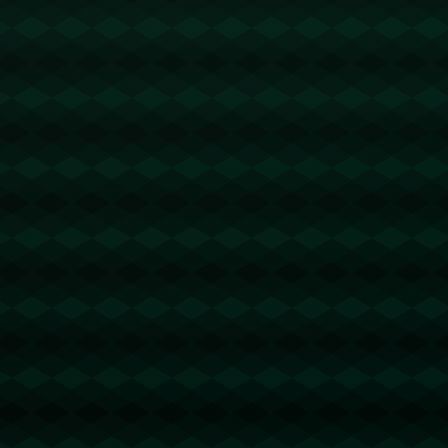
意的是，排名第三的若日尼奥，这位切尔西与意大利国家队的中场核心，凭借
1赛季的欧冠冠军以及意大利国家队的欧洲杯冠军。在**团队荣誉与个人贡献
据解析与案例分析_**
深入地了解这些球员的表现，我们不妨对他们的年度数据进行分析。梅西
纪录进球，都不仅在数字上缔造了历史，在比赛的**影响力和决定性**上
时，若日尼奥以其**出色的防守意识与战略视野**，在绿茵场上展现了中
道屏障。这使得他在统计数据之外，也成就了比赛战术价值的体现。