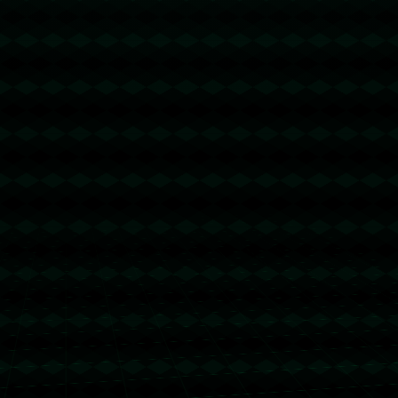
从这场比赛中，我们能够看到湖人队在球队组织和球员状态方面仍有改
进空间。通过**分析其他球队的成功案例**，如勇士队在库里缺阵时仍
保持良好状态的策略，就能为湖人提供参考。这些内容并不是仅仅依赖
于某一位明星球员，而是通过整体的技战术安排和运动员的团队合作来
确保胜利。
**总结来看**，湖人队与公牛队这场比赛确实暴露了许多问题，但同时
也给予了球队改善的机会。只有找到在詹姆斯与替补球员之间的最佳平
衡点，湖人才有望在接下来的赛季中走得更远。在礼兵布阵、团队默契
和球星状态之间，确保恰如其分的分配，才能在未来的比赛中避免重蹈
覆辙，真正实现质的飞跃。