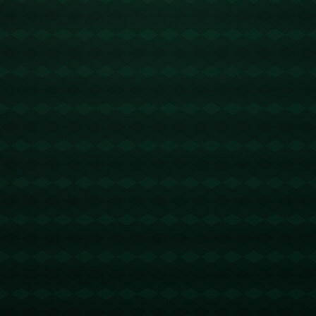
而在湖人队的一侧，虽然失利令人失望，但球队也在逆境中展示了一丝
希望。年轻的**卢卡·东契奇**完美地引领了替补阵容，他不仅在进攻端
出色表现，还通过精准的传球让队友获得更好的投篮机会。在他组织
下，**贾克森·海斯**和**奥斯汀·里弗斯**也齐齐爆发,为球队贡献了宝贵
的得分。虽然结果不尽如人意，但这足以让球队的管理层和教练组看到
未来的可能性。