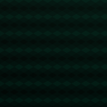
目前的
望；另
容，但