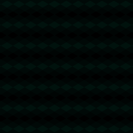
人早年虽一度因经验不足导致起伏，但通过稳定的训练计划
，走更加灵活的第三、第四得分手路线，也是一个值得管理
短期执念与长期发展之间找到平衡，决定了这只豪门未来的命运
库明加正负值-45”的新闻标题，或许仅仅是个开始。