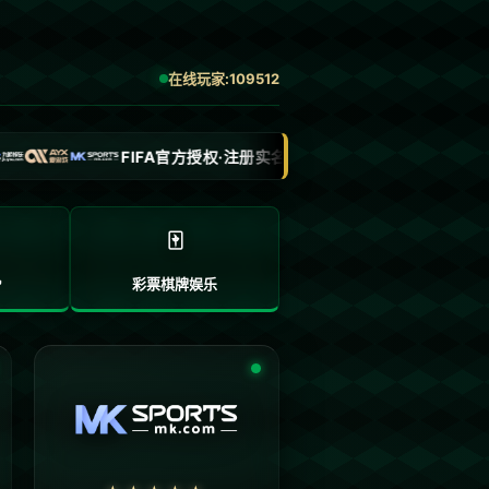
NEWS
中心
新闻中心
联系方式