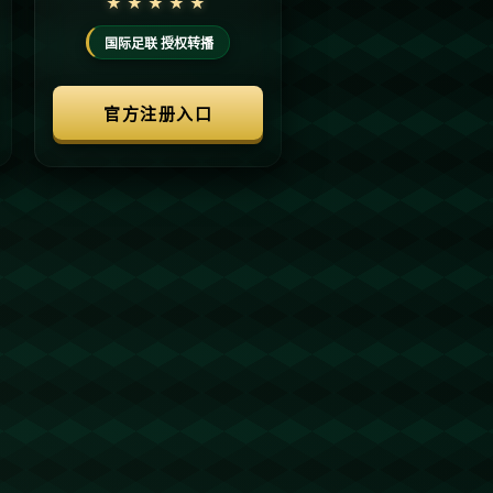
击，薪资疑云重重.
9
位综合考量。而**库明加正负值-45**的出现，确实给人
队的战绩，更将对球队的未来决策以及薪资空间布局产生深
中不可或缺的一环。然而，在近期比赛中，库明加在场上的
**。正负值这一数据虽然无法完全概括球员的实际表现，但