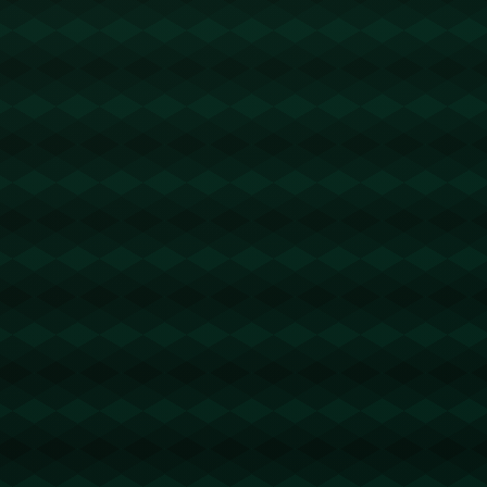
有限。如果库明加迟迟找不到稳定表现，是否会成为现有薪资空间的潜在
**管理层的抉择与未来方向**
认的是，勇士总经理迈尔斯过去几年在引援和选秀方面确实颇有建树。从
一度被认为是**“为未来铺路”**的经典案例。然而，当前局势却仿佛为
却有起伏，这都让勇士今后的操作陷入迷茫。
以参考输给掘金后的一次赛后采访。科尔无奈地表示：**“我们是一支需
得那样顺畅。”**或许，这既是对年轻球员状态的冷静评估，也是对管理层
**焦点在未来的更多解法**