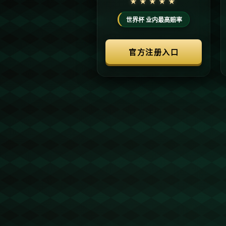
首页
>
新闻中心
新闻
新闻中心
NEWS
公司新闻
**哈达
常见问题
在NB
烈冲击
新闻资讯
**前言
NEWS
NBA
为胜利
辛勤付出永遠有回報！恩波利遭7-1潰敗後，羅馬球員社媒發文！.
**哈达
CBA：山东高速男篮双杀江苏肯帝亚 延续济南主场10连胜.