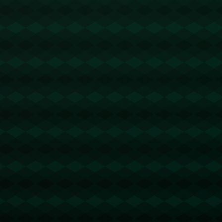
比赛中，哈达威展现出无与伦比的进攻能力，成为活塞逆袭骑士的重要因
机智的传球，频频撕开骑士防线。**哈达威的32分不仅彰显了他的个人能
为活塞整场比赛注入了无尽的动力。
队的战术调整**
能够在比赛中闪电逆袭，除了哈达威的个人表现外，球队的**战术调整**
进攻策略，利用内外线结合的多元打法，逐渐打破骑士的防守屏障。同时
，从而为球队的反攻奠定了基础。