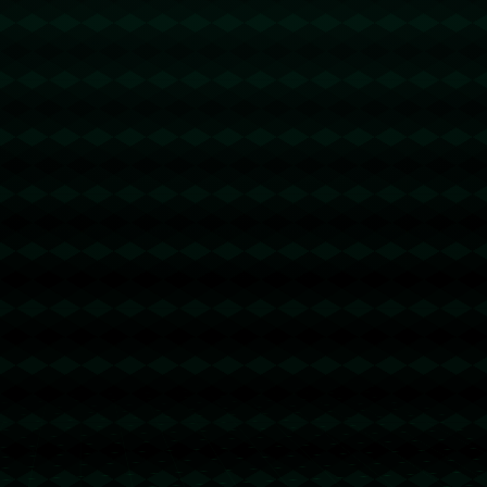
攻得分**，多次帮助辽篮逆转战局。而本土核心球员郭艾伦，通过合理
利用外援的支援，在组织进攻和关键得分方面有不凡表现。这一切都表
明，外援的正确使用和本土球员的相辅相成，是辽篮成功的密码。
五外援的同时亮相，显然不仅仅是辽篮在球队阵容上的一种选择，更是
新时代篮球竞技中一种必然的趋势。辽篮通过科学合理的训练安排和战