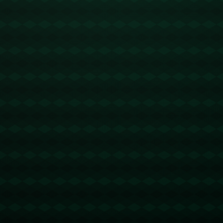
比，**德布劳内**却未能带领比利时队真正捧起大赛奖杯。正如莫德里
奇在面对球队被限制、无法取得胜利时的无奈，德布劳内也经历了类似
的苦涩时刻。在俱乐部层面，德布劳内为曼城赢得了无数荣誉，但国家
队的成就始终略显遗憾。
### 案例分析：德布劳内在大赛中的表现
德布劳内的国家队经历也并不都是阴霾。在2018年世界杯上，比利时击
败了巴西进入半决赛，那场比赛中，德布劳内的远射为球队奠定胜局，
让世界见识到他的顶级实力。然而，面对法国的坚固防线，**比利时**
青年军无奈止步。正是在这样的舞台上，德布劳内感受到了“无助”，无
数次机会擦肩而过，正如莫德里奇带领克罗地亚迎战法国的决赛中一
样，无比接近但又无能为力。