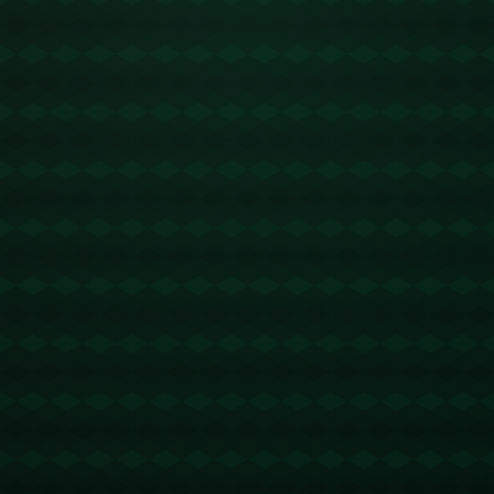
在现代竞技体育中，一个球员的健康状况往往影响到整个团队的表现。
因此，当加兰因伤退场时，球队的士气无疑受到考验。然而，加兰积极
乐观的态度，迅速帮助队伍重拾信心。他的坚定不屈和对比赛的热爱，
也加强了队内的凝聚力。团队的每个成员都意识到，一个坚强的核心人
物对于整个球队的胜利有多么重要。
**案例分析：科比·布莱恩特的受伤回归**
让我们想到另一个类似的案例，**科比·布莱恩特**。在职业生涯的某个
阶段，他也面临过严重的伤病问题。然而，凭借他的毅力和坚持，科比
不仅重返赛场，还引领球队走向胜利。他的例子说明，伤病不应该成为
阻挡运动员前进的障碍，而是鼓励他们更努力、更坚韧的动力。