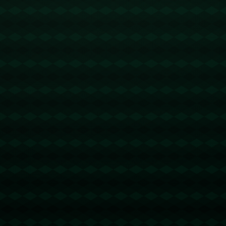
**媒体和球迷的反应**
加兰的受伤退场以及他乐观的回归声明迅速成为社交媒体的话题。球迷