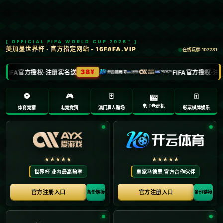
首页
>
新闻中心
新闻中心
比賽中受傷和退場加蘭表示我沒事我還在
這裏.
发布时间：2026-02-09
**比賽中受傷和退場：加蘭表示“我沒事，我還在這裏”**
在任何体育赛事中，球员的健康问题总是备受关注的焦点。在激烈竞争
的赛场上，无论是球迷还是球队管理层，都不愿看到球员受伤。然而，
受伤几乎是每个运动员挥之不去的阴影。在这样的背景下，**达里厄斯·
加兰（Darius Garland）**因为在比赛中受伤和退场，成为了许多新闻
报道的核心。然而，他在离场时的一句“*我没事，我还在这里*”给予了
他的队友和球迷无限的安慰和力量。